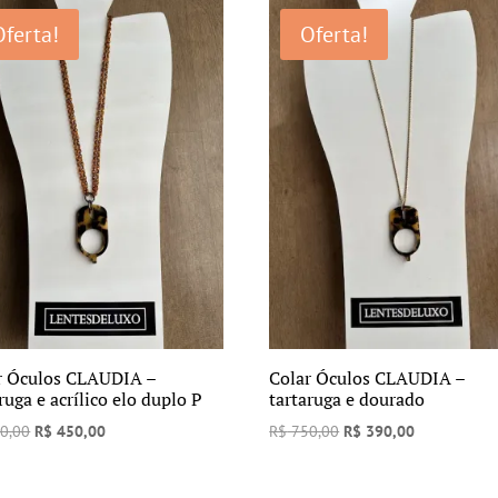
era:
é:
era:
é:
Oferta!
Oferta!
R$ 750,00.
R$ 390,00.
R$ 750,00.
R$ 390,00.
r Óculos CLAUDIA –
Colar Óculos CLAUDIA –
ruga e acrílico elo duplo P
tartaruga e dourado
O
O
O
O
0,00
R$
450,00
R$
750,00
R$
390,00
preço
preço
preço
preço
original
atual
original
atual