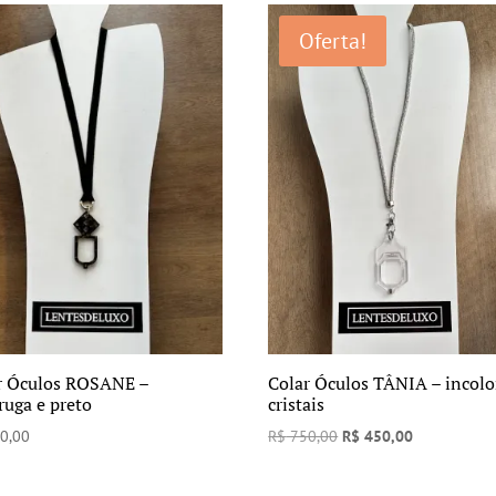
era:
é:
era:
é:
Oferta!
R$ 750,00.
R$ 390,00.
R$ 750,00.
R$ 450,00.
r Óculos ROSANE –
Colar Óculos TÂNIA – incolo
ruga e preto
cristais
O
O
0,00
R$
750,00
R$
450,00
preço
preço
original
atual