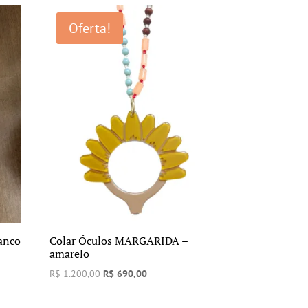
R$ 750,00.
R$ 450,00.
Oferta!
anco
Colar Óculos MARGARIDA –
amarelo
O
O
R$
1.200,00
R$
690,00
preço
preço
original
atual