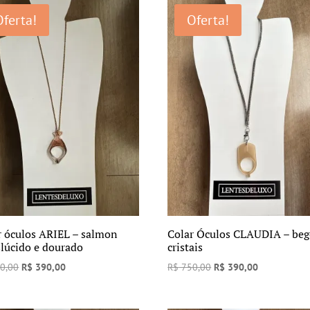
Oferta!
Oferta!
r óculos ARIEL – salmon
Colar Óculos CLAUDIA – beg
slúcido e dourado
cristais
O
O
O
O
0,00
R$
390,00
R$
750,00
R$
390,00
preço
preço
preço
preço
original
atual
original
atual