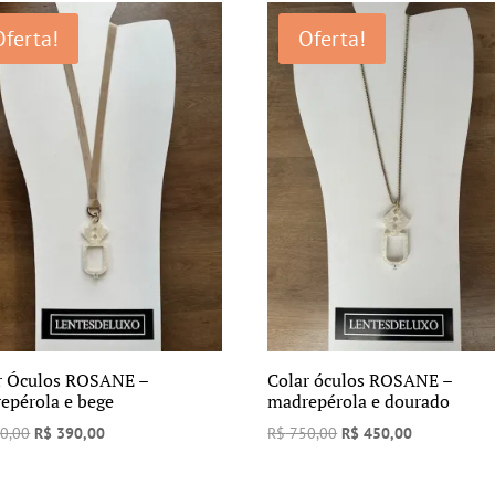
era:
é:
era:
é:
Oferta!
Oferta!
R$ 750,00.
R$ 390,00.
R$ 750,00.
R$ 390,00.
r Óculos ROSANE –
Colar óculos ROSANE –
epérola e bege
madrepérola e dourado
O
O
O
O
0,00
R$
390,00
R$
750,00
R$
450,00
preço
preço
preço
preço
original
atual
original
atual