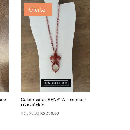
era:
é:
Oferta!
R$ 750,00.
R$ 390,00.
a e
Colar óculos RENATA – cereja e
translúcido
O
O
R$
750,00
R$
390,00
preço
preço
original
atual