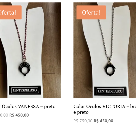
era:
é:
Oferta!
Oferta!
R$ 750,00.
R$ 500,00.
r Óculos VANESSA – preto
Colar Óculos VICTORIA – br
e preto
O
O
0,00
R$
450,00
O
O
R$
750,00
R$
450,00
preço
preço
preço
preço
original
atual
original
atual
era:
é: