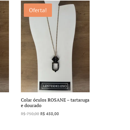
era:
é:
Oferta!
R$ 750,00.
R$ 390,00.
Colar óculos ROSANE – tartaruga
e dourado
O
O
R$
750,00
R$
450,00
preço
preço
original
atual