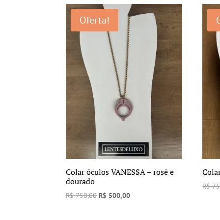
era:
é:
Oferta!
R$ 750,00.
R$ 450,00.
Colar óculos VANESSA – rosê e
Cola
dourado
R$
75
O
O
R$
750,00
R$
500,00
preço
preço
original
atual