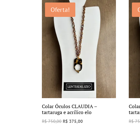
era:
é:
Oferta!
R$ 750,00.
R$ 390,00.
Colar Óculos CLAUDIA –
Cola
tartaruga e acrílico elo
tarta
O
O
R$
750,00
R$
375,00
R$
75
preço
preço
original
atual