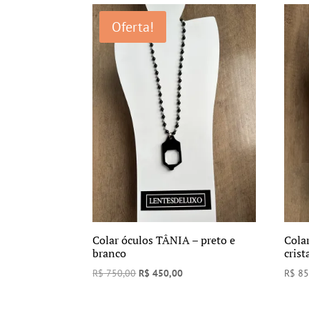
era:
é:
Oferta!
R$ 750,00.
R$ 500,00.
Colar óculos TÂNIA – preto e
Cola
branco
crist
O
O
R$
750,00
R$
450,00
R$
85
preço
preço
original
atual