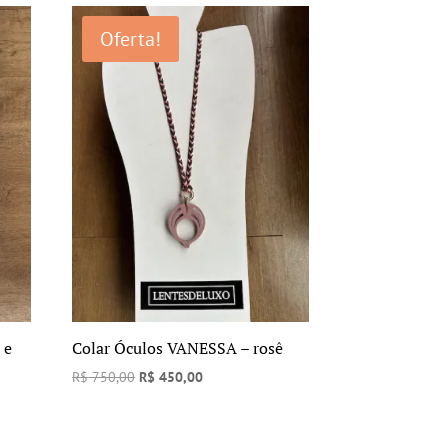
R$ 750,00.
R$ 450,00.
Oferta!
 e
Colar Óculos VANESSA – rosê
O
O
R$
750,00
R$
450,00
preço
preço
original
atual
era:
é: