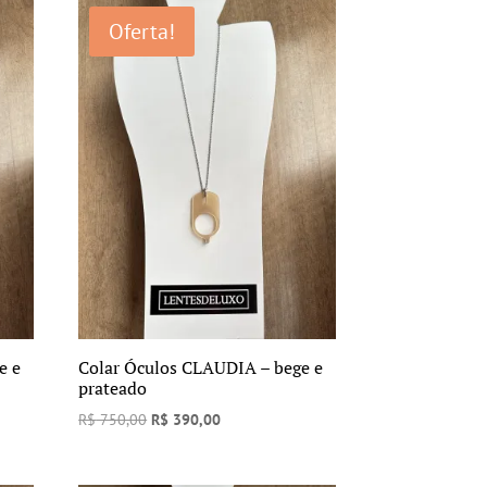
Oferta!
e e
Colar Óculos CLAUDIA – bege e
prateado
O
O
R$
750,00
R$
390,00
preço
preço
original
atual