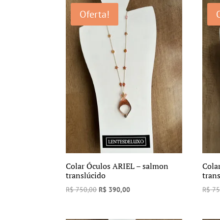
Oferta!
Colar Óculos ARIEL – salmon
Cola
translúcido
tran
O
O
R$
750,00
R$
390,00
R$
75
preço
preço
original
atual