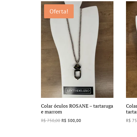
era:
é:
Oferta!
R$ 750,00.
R$ 450,00.
Colar óculos ROSANE – tartaruga
Cola
e marrom
tarta
O
O
R$
750,00
R$
500,00
R$
75
preço
preço
original
atual