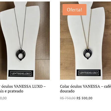
era:
é:
Oferta!
R$ 750,00.
R$ 450,00.
r óculos VANESSA LUXO –
Colar óculos VANESSA – café
ais e prateado
dourado
O
O
0,00
R$
750,00
R$
500,00
preço
preço
original
atual