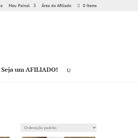
ho
Meu Painel
Área do Afiliado
0 Items
Seja um AFILIADO!