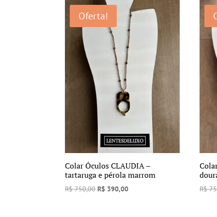
era:
é:
Oferta!
R$ 750,00.
R$ 375,00.
Colar Óculos CLAUDIA –
Cola
tartaruga e pérola marrom
dour
O
O
R$
750,00
R$
390,00
R$
75
preço
preço
original
atual