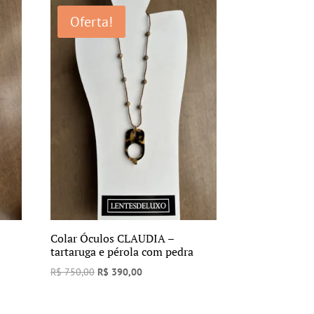
era:
é:
Oferta!
R$ 750,00.
R$ 390,00.
Colar Óculos CLAUDIA –
tartaruga e pérola com pedra
O
O
R$
750,00
R$
390,00
preço
preço
original
atual